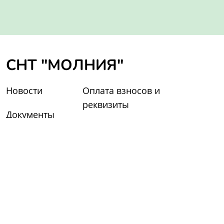
СНТ "МОЛНИЯ"
Новости
Оплата взносов и
реквизиты
Документы
Фотогалерея
Контакты
140533, Московская обл, г Луховицы, село
Нижне-Маслово
Сайт работает на платформе